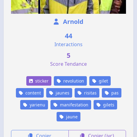
Arnold
44
Interactions
5
Score Tendance
sticker
revolution
gilet
content
jaunes
risitas
pas
yarienu
manifestation
gilets
jaune
Copier
Copier (jvc)