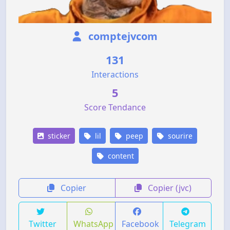
comptejvcom
131
Interactions
5
Score Tendance
sticker
lil
peep
sourire
content
Copier
Copier (jvc)
Twitter
WhatsApp
Facebook
Telegram