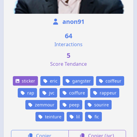
anon91
64
Interactions
5
Score Tendance
sticker
eric
gangster
coiffeur
rap
jvc
coiffure
rappeur
zemmour
peep
sourire
teinture
lil
fic
Copier
Copier (jvc)