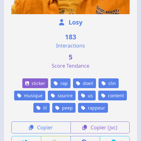
Losy
183
Interactions
5
Score Tendance
sticker
rap
doeil
clin
musique
sourire
us
content
lil
peep
rappeur
Copier
Copier (jvc)