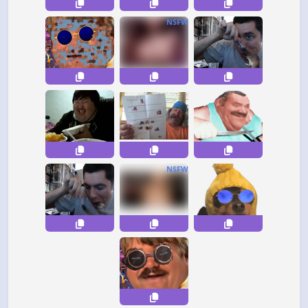
NSFW
NSFW