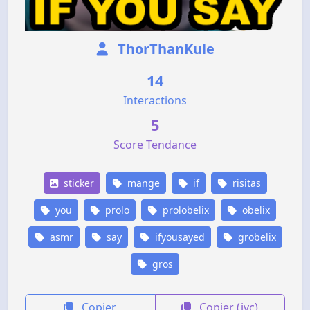
ThorThanKule
14
Interactions
5
Score Tendance
sticker
mange
if
risitas
you
prolo
prolobelix
obelix
asmr
say
ifyousayed
grobelix
gros
Copier
Copier (jvc)