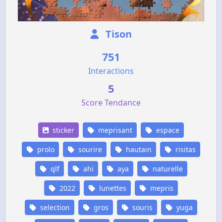
Tison
751
Interactions
5
Score Tendance
sticker
meprisant
espace
prolo
sourire
hautain
risitas
qlf
ahi
aya
naturelle
2022
lunettes
mepris
selection
gros
souris
yuga