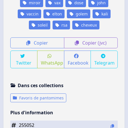
miroir
vax
dose
john
vaccin
elton
golem
kali
soleil
rsa
cheveux
Copier
Copier (jvc)
Twitter
WhatsApp
Facebook
Telegram
Dans ces collections
Favoris de pantomimes
Plus d'information
255052