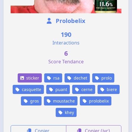
Prolobelix
190
Interactions
6
Score Tendance
sticker
rsa
dechet
prolo
casquette
puant
cerne
biere
gros
moustache
prolobelix
khey
Copier
Copier (jvc)