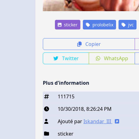
sticker
prolobelix
jvc
Copier
Twitter
WhatsApp
Plus d'information
111715
10/30/2018, 8:26:24 PM
Ajouté par
Iskandar_III
sticker