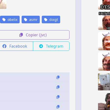
obelix
asmr
doigt
Copier (jvc)
Facebook
Telegram