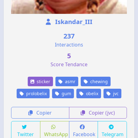
Iskandar_III
237
Interactions
5
Score Tendance
sticker
asmr
chewing
prolobelix
gum
obelix
jvc
Copier
Copier (jvc)
Twitter
WhatsApp
Facebook
Telegram