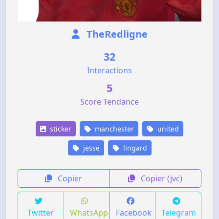
TheRedligne
32
Interactions
5
Score Tendance
sticker
manchester
united
jesse
lingard
Copier
Copier (jvc)
Twitter
WhatsApp
Facebook
Telegram