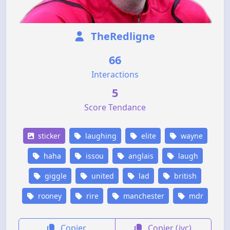
TheRedligne
66
Interactions
5
Score Tendance
sticker
laughing
elite
wayne
haha
issou
anglais
laugh
giggle
united
lad
british
rooney
rire
manchester
mdr
Copier
Copier (jvc)