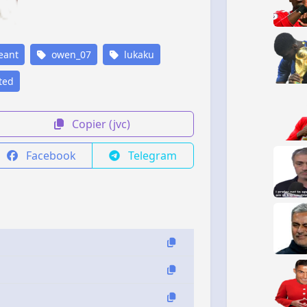
eant
owen_07
lukaku
ted
Copier (jvc)
Facebook
Telegram