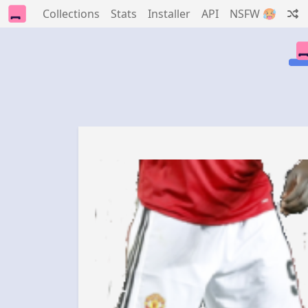
Collections
Stats
Installer
API
NSFW 🥵