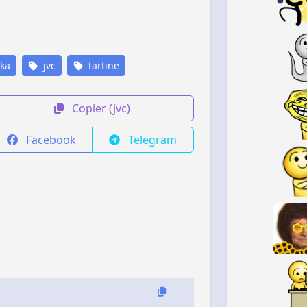
ika
jvc
tartine
Copier (jvc)
Facebook
Telegram