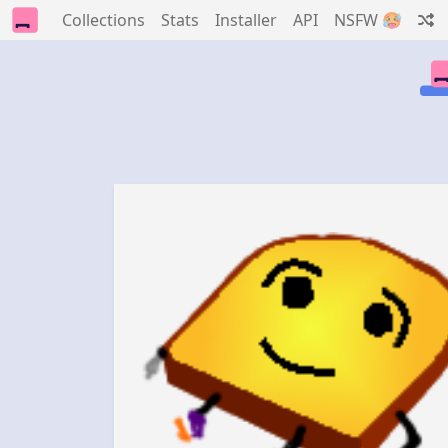
Collections
Stats
Installer
API
NSFW 🥵