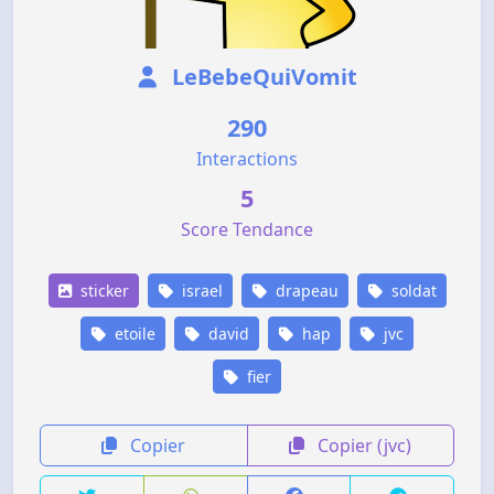
LeBebeQuiVomit
290
Interactions
5
Score Tendance
sticker
israel
drapeau
soldat
etoile
david
hap
jvc
fier
Copier
Copier (jvc)