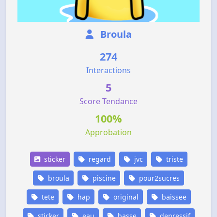
Broula
274
Interactions
5
Score Tendance
100%
Approbation
sticker
regard
jvc
triste
broula
piscine
pour2sucres
tete
hap
original
baissee
sticker
eau
basse
depressif