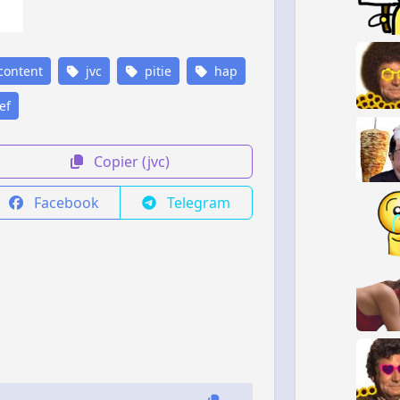
content
jvc
pitie
hap
ef
Copier (jvc)
Facebook
Telegram