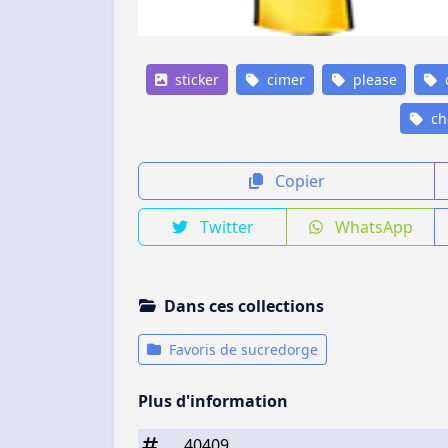
sticker
cimer
please
ch
Copier
Twitter
WhatsApp
Dans ces collections
Favoris de sucredorge
Plus d'information
40409