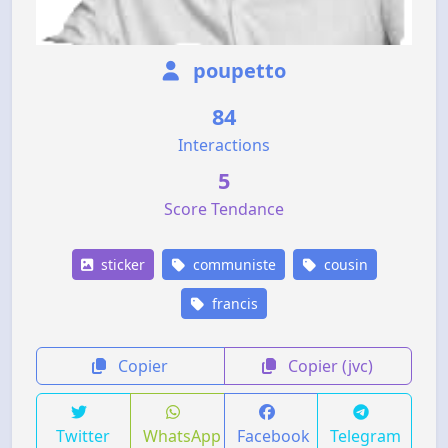
poupetto
84
Interactions
5
Score Tendance
sticker
communiste
cousin
francis
Copier
Copier (jvc)
Twitter
WhatsApp
Facebook
Telegram