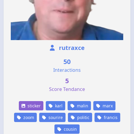
rutraxce
50
Interactions
5
Score Tendance
sticker
karl
malin
marx
zoom
sourire
politic
francis
cousin