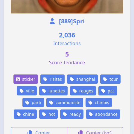
[889]Spri
2,036
Interactions
5
Score Tendance
sticker
risitas
shanghai
tour
ville
lunettes
rouges
pcc
parti
communiste
chinois
chine
not
ready
abondance
Copier
Copier (jvc)