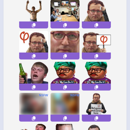
NSFW
NSFW