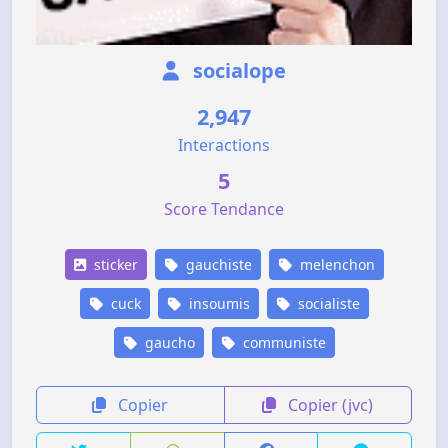
socialope
2,947
Interactions
5
Score Tendance
sticker
gauchiste
melenchon
cuck
insoumis
socialiste
gaucho
communiste
Copier
Copier (jvc)