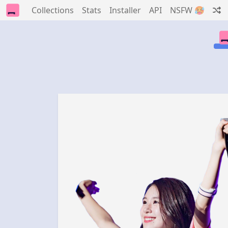
Collections
Stats
Installer
API
NSFW 🥵