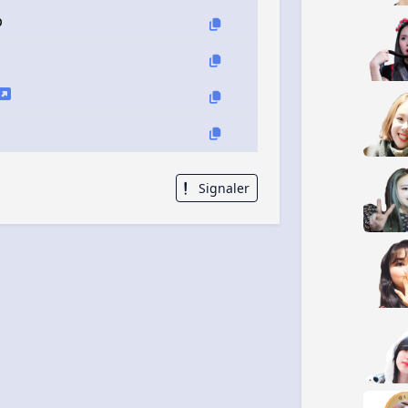
p
Signaler