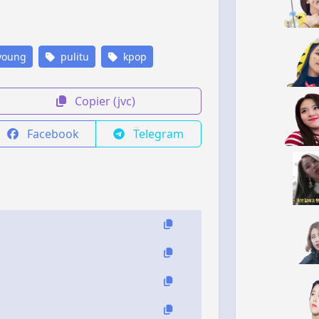
young
pulitu
kpop
Copier (jvc)
Facebook
Telegram