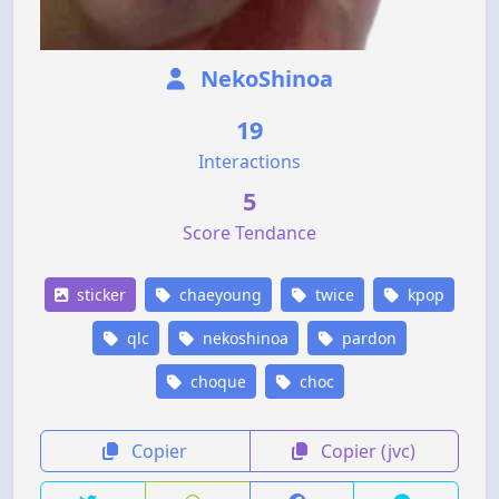
NekoShinoa
19
Interactions
5
Score Tendance
sticker
chaeyoung
twice
kpop
qlc
nekoshinoa
pardon
choque
choc
Copier
Copier (jvc)