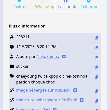
Twitter
WhatsApp
Facebook
Telegram
Plus d'information
298211
1/15/2023, 6:20:12 PM
Ajouté par
NekoShinoa
sticker
chaeyoung twice kpop qlc nekoshinoa
pardon choque choc
image hébergée sur RisiBank
miniature hébergée sur RisiBank
image source (jvc)