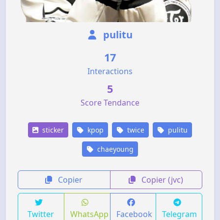
pulitu
17
Interactions
5
Score Tendance
sticker
kpop
twice
pulitu
chaeyoung
Copier
Copier (jvc)
Twitter
WhatsApp
Facebook
Telegram