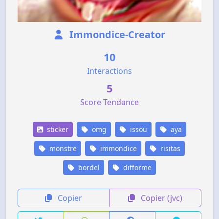
Immondice-Creator
10
Interactions
5
Score Tendance
sticker
omg
issou
aya
monstre
immondice
risitas
bordel
difforme
Copier
Copier (jvc)