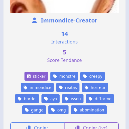
Immondice-Creator
14
Interactions
5
Score Tendance
sticker
monstre
creepy
immondice
risitas
horreur
bordel
aya
issou
difforme
gange
omg
abomination
Copier
Copier (jvc)