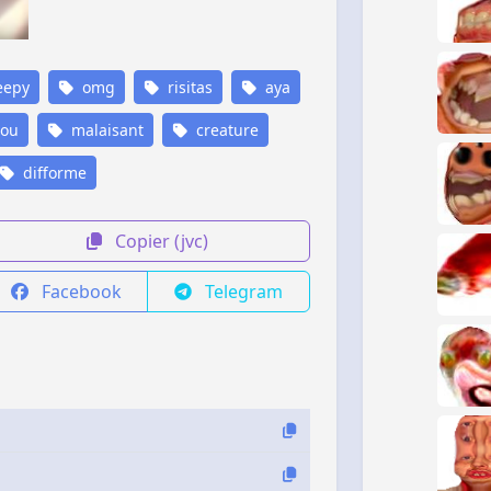
eepy
omg
risitas
aya
sou
malaisant
creature
difforme
Copier (jvc)
Facebook
Telegram