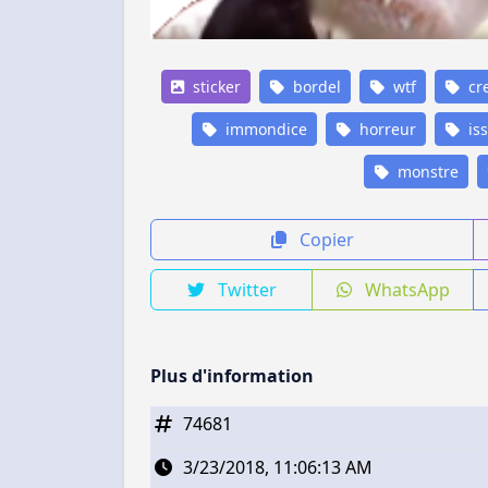
sticker
bordel
wtf
cr
immondice
horreur
is
monstre
Copier
Twitter
WhatsApp
Plus d'information
74681
3/23/2018, 11:06:13 AM