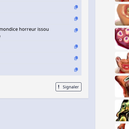
mmondice horreur issou
e
Signaler