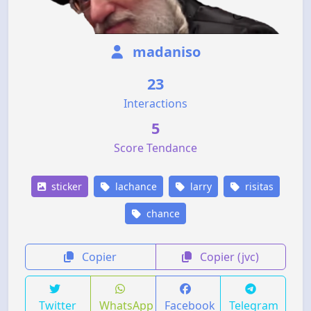
madaniso
23
Interactions
5
Score Tendance
sticker
lachance
larry
risitas
chance
Copier
Copier (jvc)
Twitter
WhatsApp
Facebook
Telegram