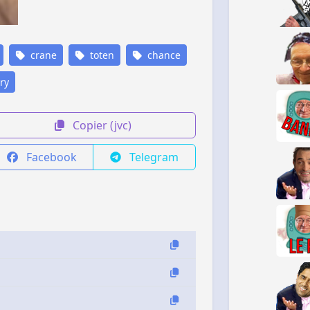
crane
toten
chance
ry
Copier (jvc)
Facebook
Telegram