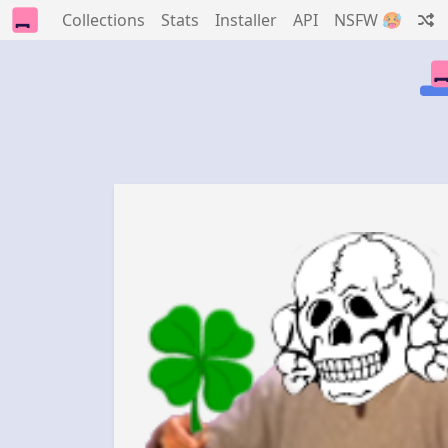
Collections
Stats
Installer
API
NSFW 🥵