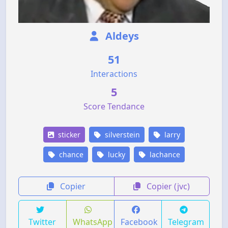
Aldeys
51
Interactions
5
Score Tendance
sticker
silverstein
larry
chance
lucky
lachance
Copier
Copier (jvc)
Twitter
WhatsApp
Facebook
Telegram