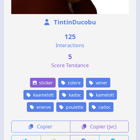
TintinDucobu
125
Interactions
5
Score Tendance
sticker
colere
vener
kaamelott
kadoc
kamelott
enerve
poulette
cadoc
Copier
Copier (jvc)