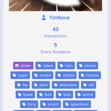
TinNova
43
Interactions
5
Score Tendance
sticker
colere
hein
enerve
super
renard
starfox
tinnova
fox
what
determine
wtf
brawl
fuck
bros
anime
furry
smash
speedlines