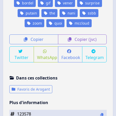
bordel
gif
vener
surprise
putain
the
nani
ssbb
zoom
quoi
mccloud
Copier
Copier (jvc)
Twitter
WhatsApp
Facebook
Telegram
Dans ces collections
Favoris de Arogant
Plus d'information
123578