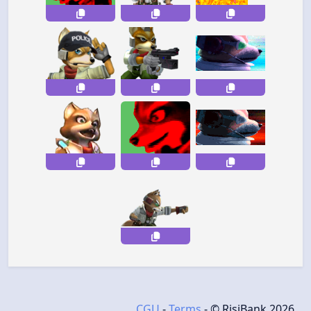
CGU
-
Terms
- © RisiBank 2026