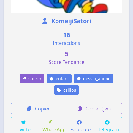
KomeijiSatori
16
Interactions
5
Score Tendance
sticker
enfant
dessin_anime
caillou
Copier
Copier (jvc)
Twitter
WhatsApp
Facebook
Telegram