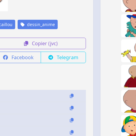
aillou
dessin_anime
Copier (jvc)
Facebook
Telegram