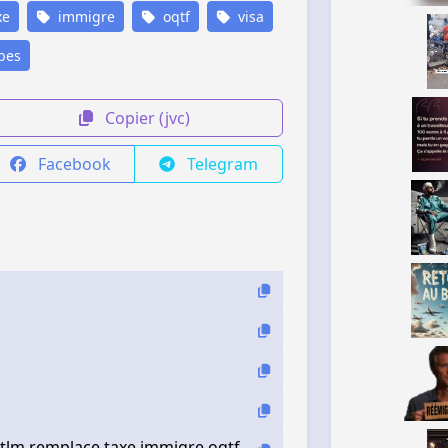
xe
immigre
oqtf
visa
bes
Copier (jvc)
Facebook
Telegram
sa tlm remplace taxe immigre oqtf