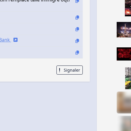
iBank
Signaler