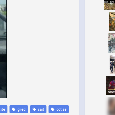
ite
gred
sait
cotise