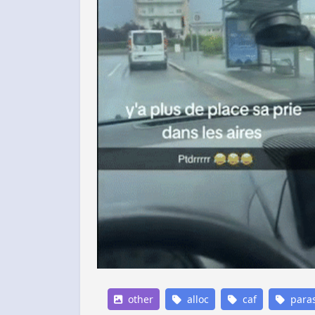
other
alloc
caf
paras