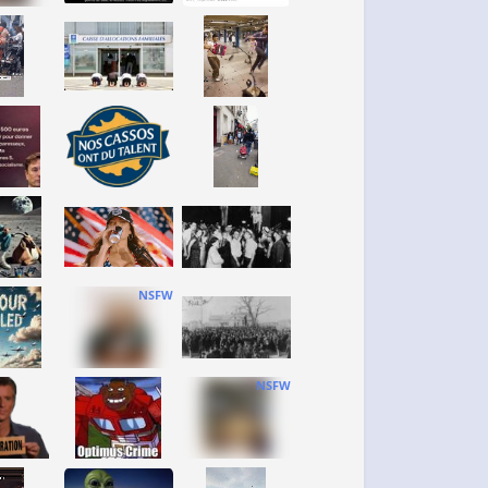
NSFW
NSFW