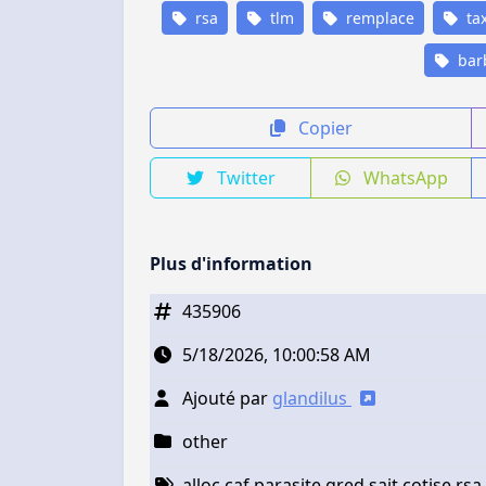
rsa
tlm
remplace
ta
bar
Copier
Twitter
WhatsApp
Plus d'information
435906
5/18/2026, 10:00:58 AM
Ajouté par
glandilus
other
alloc caf parasite gred sait cotise r