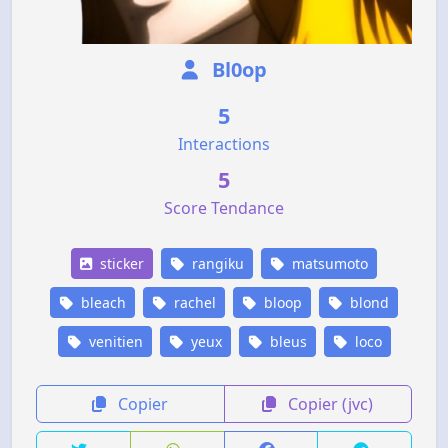
Bl0op
5
Interactions
5
Score Tendance
sticker
rangiku
matsumoto
bleach
rachel
bloop
blond
venitien
yeux
bleus
loco
Copier
Copier (jvc)