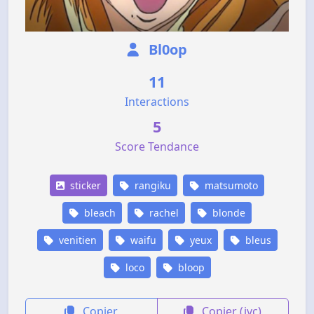
Bl0op
11
Interactions
5
Score Tendance
sticker
rangiku
matsumoto
bleach
rachel
blonde
venitien
waifu
yeux
bleus
loco
bloop
Copier
Copier (jvc)