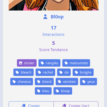
Bl0op
17
Interactions
5
Score Tendance
sticker
rangiku
matsumoto
bleach
rachel
de
broglie
cheveux
blond
venitien
yeux
bleu
bloop
Copier
Copier (jvc)