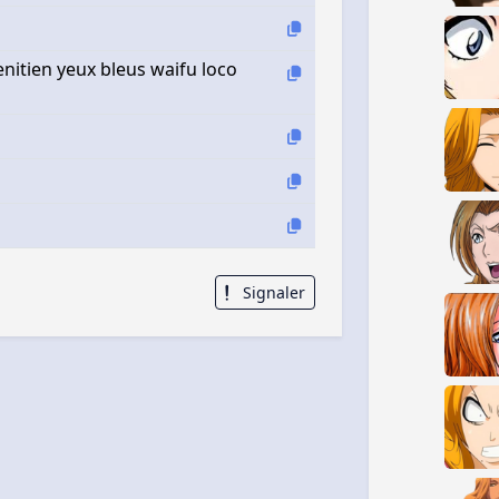
itien yeux bleus waifu loco
Signaler