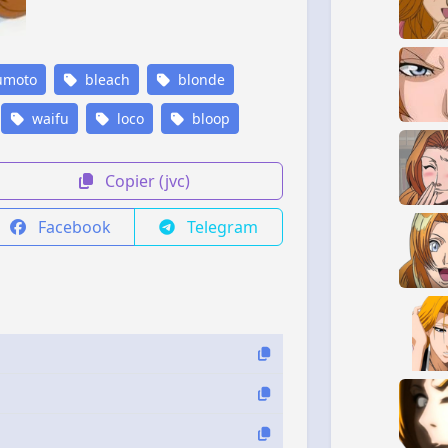
umoto
bleach
blonde
waifu
loco
bloop
Copier (jvc)
Facebook
Telegram