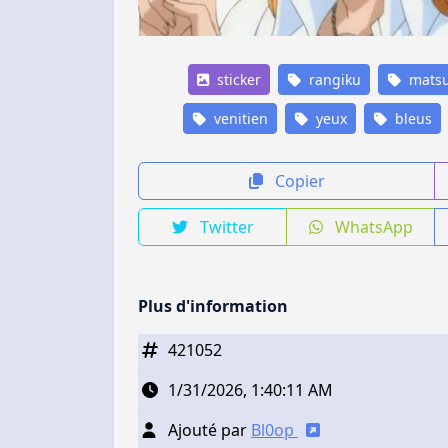
sticker
rangiku
mats
venitien
yeux
bleus
Copier
Twitter
WhatsApp
Plus d'information
421052
1/31/2026, 1:40:11 AM
Ajouté par
Bl0op