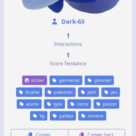
Dark-63
1
Interactions
1
Score Tendance
sticker
germeclat
glimmet
kirame
pokemon
pkm
jeu
anime
type
roche
poison
9g
paldea
minerai
Copier
Copier (jvc)