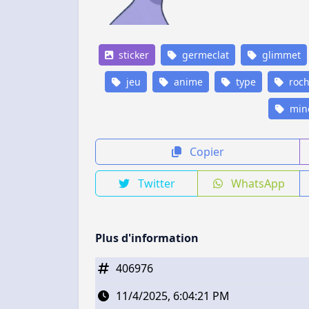
sticker
germeclat
glimmet
jeu
anime
type
roc
mine
Copier
Twitter
WhatsApp
Plus d'information
406976
11/4/2025, 6:04:21 PM