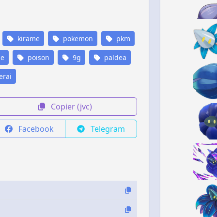
kirame
pokemon
pkm
he
poison
9g
paldea
rai
Copier (jvc)
Facebook
Telegram