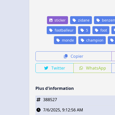
sticker
zidane
benzem
footballeur
5
foot
monde
champion
Copier
Twitter
WhatsApp
Plus d'information
388527
7/6/2025, 9:12:56 AM