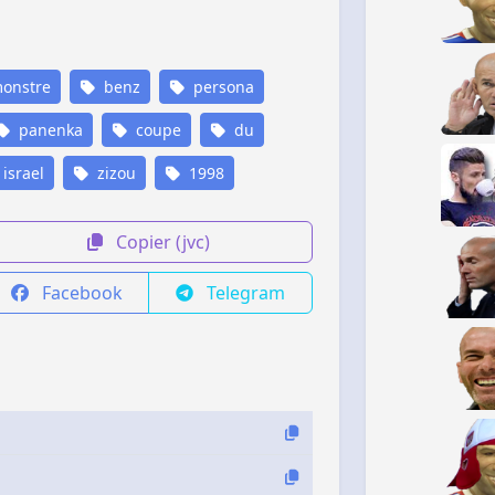
onstre
benz
persona
panenka
coupe
du
israel
zizou
1998
Copier (jvc)
Facebook
Telegram