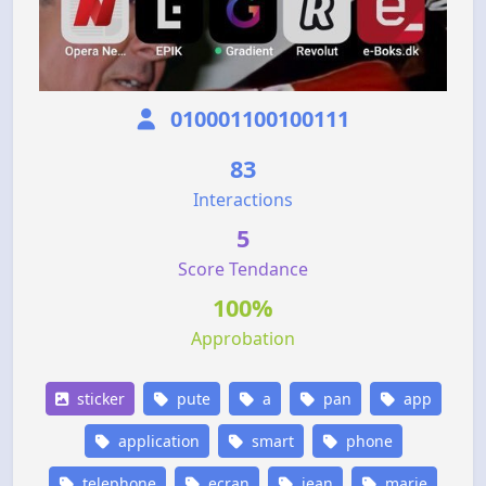
010001100100111
83
Interactions
5
Score Tendance
100%
Approbation
sticker
pute
a
pan
app
application
smart
phone
telephone
ecran
jean
marie