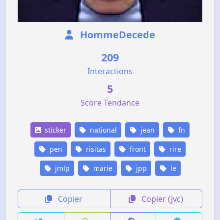
HommeDecede
209
Interactions
5
Score Tendance
sticker
national
jean
fn
pen
risitas
front
rire
jmlp
marie
jpp
le
Copier
Copier (jvc)