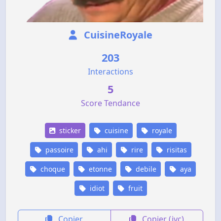
CuisineRoyale
203
Interactions
5
Score Tendance
sticker
cuisine
royale
passoire
ahi
rire
risitas
choque
etonne
debile
aya
idiot
fruit
Copier
Copier (jvc)