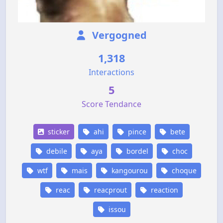
Vergogned
1,318
Interactions
5
Score Tendance
sticker
ahi
pince
bete
debile
aya
bordel
choc
wtf
mais
kangourou
choque
reac
reacprout
reaction
issou