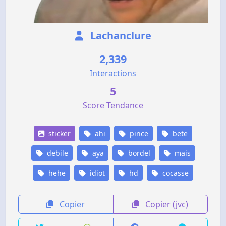
Lachanclure
2,339
Interactions
5
Score Tendance
sticker
ahi
pince
bete
debile
aya
bordel
mais
hehe
idiot
hd
cocasse
Copier
Copier (jvc)