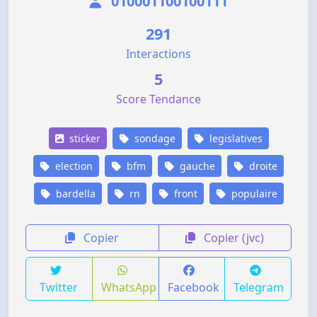
010001100100111
291
Interactions
5
Score Tendance
sticker
sondage
legislatives
election
bfm
gauche
droite
bardella
rn
front
populaire
Copier
Copier (jvc)
Twitter
WhatsApp
Facebook
Telegram