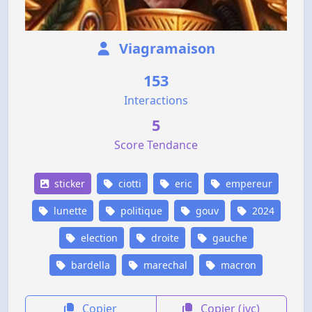
Viagramaison
153
Interactions
5
Score Tendance
sticker
ciotti
eric
empereur
lunette
politique
gouv
2024
election
droite
gauche
bardella
marechal
macron
Copier
Copier (jvc)