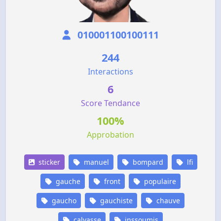
010001100100111
244
Interactions
6
Score Tendance
100%
Approbation
sticker
manuel
bompard
lfi
gauche
front
populaire
gaucho
gauchiste
chauve
calvasse
inssoumis