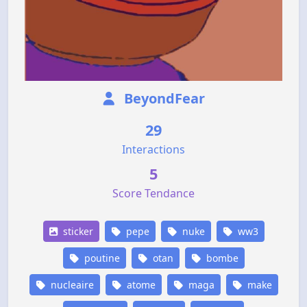
BeyondFear
29
Interactions
5
Score Tendance
sticker
pepe
nuke
ww3
poutine
otan
bombe
nucleaire
atome
maga
make